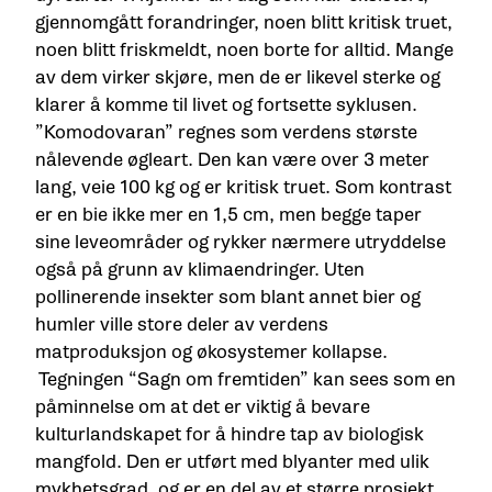
gjennomgått forandringer, noen blitt kritisk truet,
noen blitt friskmeldt, noen borte for alltid. Mange
av dem virker skjøre, men de er likevel sterke og
klarer å komme til livet og fortsette syklusen.
”Komodovaran” regnes som verdens største
nålevende øgleart. Den kan være over 3 meter
lang, veie 100 kg og er kritisk truet. Som kontrast
er en bie ikke mer en 1,5 cm, men begge taper
sine leveområder og rykker nærmere utryddelse
også på grunn av klimaendringer.
Uten
pollinerende insekter som blant annet bier og
humler ville store deler av verdens
matproduksjon og økosystemer kollapse.
Tegningen “Sagn om fremtiden” kan sees som en
påminnelse om at det er viktig å bevare
kulturlandskapet for å hindre tap av biologisk
mangfold. Den er utført med blyanter med ulik
mykhetsgrad, og er en del av et større prosjekt