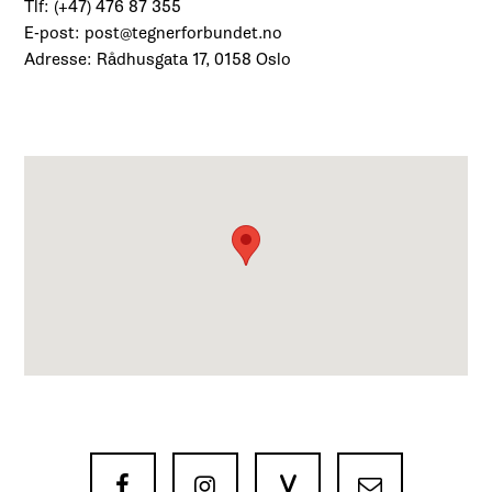
Tlf: (+47) 476 87 355
E-post: post@tegnerforbundet.no
Adresse: Rådhusgata 17, 0158 Oslo
V


