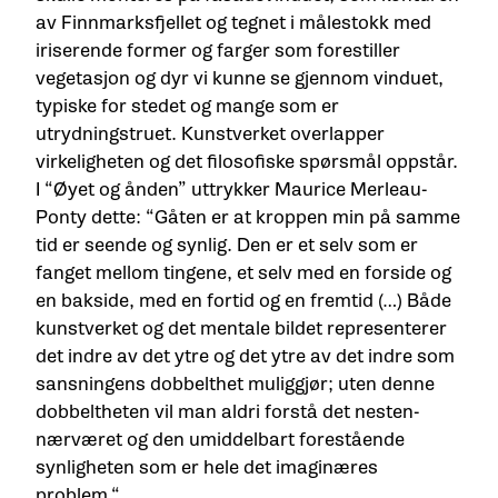
av Finnmarksfjellet og tegnet i målestokk med
iriserende former og farger som forestiller
vegetasjon og dyr vi kunne se gjennom vinduet,
typiske for stedet og mange som er
utrydningstruet. Kunstverket overlapper
virkeligheten og det filosofiske spørsmål oppstår.
I “Øyet og ånden” uttrykker Maurice Merleau-
Ponty dette: “Gåten er at kroppen min på samme
tid er seende og synlig. Den er et selv som er
fanget mellom tingene, et selv med en forside og
en bakside, med en fortid og en fremtid (…) Både
kunstverket og det mentale bildet representerer
det indre av det ytre og det ytre av det indre som
sansningens dobbelthet muliggjør; uten denne
dobbeltheten vil man aldri forstå det nesten-
nærværet og den umiddelbart forestående
synligheten som er hele det imaginæres
problem.“