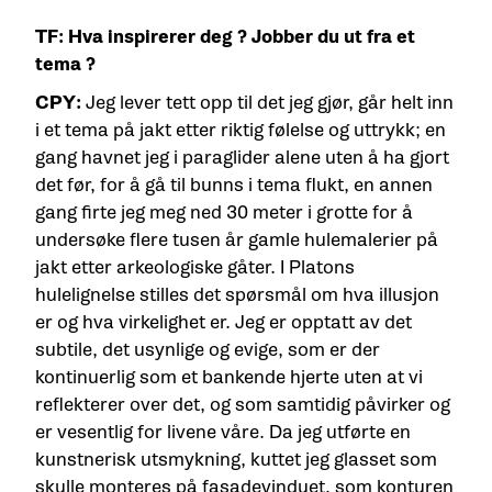
TF: Hva inspirerer deg ? Jobber du ut fra et
tema ?
CPY:
Jeg lever tett opp til det jeg gjør, går helt inn
i et tema på jakt etter riktig følelse og uttrykk; en
gang havnet jeg i paraglider alene uten å ha gjort
det før, for å gå til bunns i tema flukt, en annen
gang firte jeg meg ned 30 meter i grotte for å
undersøke flere tusen år gamle hulemalerier på
jakt etter arkeologiske gåter. I Platons
hulelignelse stilles det spørsmål om hva illusjon
er og hva virkelighet er. Jeg er opptatt av det
subtile, det usynlige og evige, som er der
kontinuerlig som et bankende hjerte uten at vi
reflekterer over det, og som samtidig påvirker og
er vesentlig for livene våre. Da jeg utførte en
kunstnerisk utsmykning, kuttet jeg glasset som
skulle monteres på fasadevinduet, som konturen