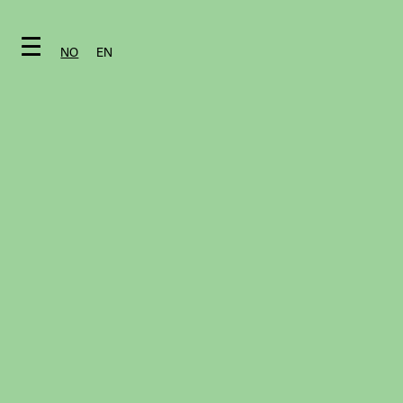
☰
☰
NO
EN