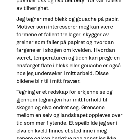
påvirker oss og hva det betyr for vår følelse
av tilhørighet.
Jeg tegner med blekk og gouache på papir.
Motiver som interesserer meg kan være
formene et fallent tre lager, skygger av
greiner som faller på papiret og hvordan
fargene er i skogen om kvelden. Hvordan
været, temperaturen og tiden kan prege en
ensfarget flate i blekk eller gouache er også
noe jeg undersøker i mitt arbeid. Disse
bildene blir til i mitt fravær.
Tegning er et redskap for erkjennelse og
gjennom tegningen har mitt forhold til
skogen og elva endret seg. Grensene
mellom en selv og landskapet oppleves over
tid som mer flytende. Et speilbilde jeg ser i
elva en kveld finnes et sted inne i meg
senere og kan beskrive noe annet jeg ikke