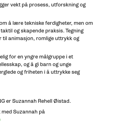
ger vekt på prosess, utforskning og
om å lære tekniske ferdigheter, men om
 taktil og skapende praksis. Tegning
r til animasjon, romlige uttrykk og
gelig for en yngre målgruppe i et
llesskap, og å gi barn og unge
glede og friheten i å uttrykke seg
NG er Suzannah Rehell Øistad.
kt med Suzannah på
o