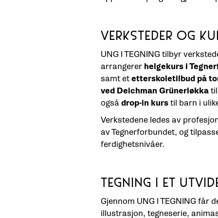
VERKSTEDER OG KU
UNG I TEGNING tilbyr verkstede
arrangerer
helgekurs i Tegne
samt et
etterskoletilbud på t
ved Deichman Grünerløkka
ti
også
drop-in kurs
til barn i ul
Verkstedene ledes av profesjo
av Tegnerforbundet, og tilpass
ferdighetsnivåer.
TEGNING I ET UTVID
Gjennom UNG I TEGNING får de
illustrasjon, tegneserie, anim