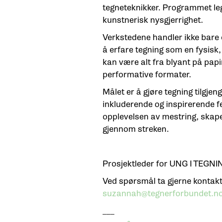
tegneteknikker. Programmet leg
kunstnerisk nysgjerrighet.
Verkstedene handler ikke bare 
å erfare tegning som en fysisk,
kan være alt fra blyant på papi
performative formater.
Målet er å gjøre tegning tilgjen
inkluderende og inspirerende fe
opplevelsen av mestring, skaper
gjennom streken.
Prosjektleder for UNG I TEGNI
Ved spørsmål ta gjerne konta
suzannah@tegnerforbundet.n
___