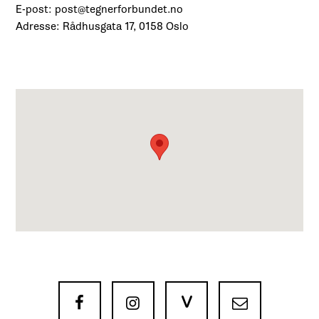
E-post: post@tegnerforbundet.no
Adresse: Rådhusgata 17, 0158 Oslo
V


