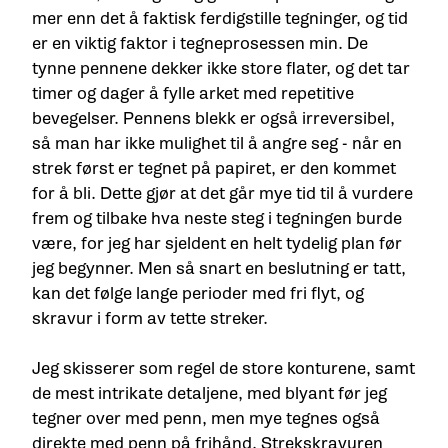
mer enn det å faktisk ferdigstille tegninger, og tid
er en viktig faktor i tegneprosessen min. De
tynne pennene dekker ikke store flater, og det tar
timer og dager å fylle arket med repetitive
bevegelser. Pennens blekk er også irreversibel,
så man har ikke mulighet til å angre seg - når en
strek først er tegnet på papiret, er den kommet
for å bli. Dette gjør at det går mye tid til å vurdere
frem og tilbake hva neste steg i tegningen burde
være, for jeg har sjeldent en helt tydelig plan før
jeg begynner. Men så snart en beslutning er tatt,
kan det følge lange perioder med fri flyt, og
skravur i form av tette streker.
Jeg skisserer som regel de store konturene, samt
de mest intrikate detaljene, med blyant før jeg
tegner over med penn, men mye tegnes også
direkte med penn på frihånd. Strekskravuren