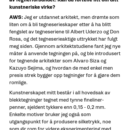
kunstneriske virke?
AWS:
Jeg er utdannet arkitekt, men drømte som
liten om å bli tegneserieskaper etter å ha blitt
fengslet av tegneseriene til Albert Uderzo og Don
Rosa, og det tegneserieaktige uttrykket har fulgt
meg siden. Gjennom arkitektstudiene fant jeg nye
måter å anvende tegningen på, og ble introdusert
for tegnende arkitekter som Alvaro Siza og
Kazuyo Sejima, og hvordan de med enkel men
presis strek bygger opp tegninger for å gjøre dem
romlige.
Kunstnerskapet mitt består i all hovedsak av
blekktegninger tegnet med tynne fineliner-
penner, sjeldent tykkere enn 0,15 - 0,2 mm.
Enkelte motiver bruker jeg også som
utgangspunkt for å produsere silketrykk, noe
som gir rom for videre eksperimentering med