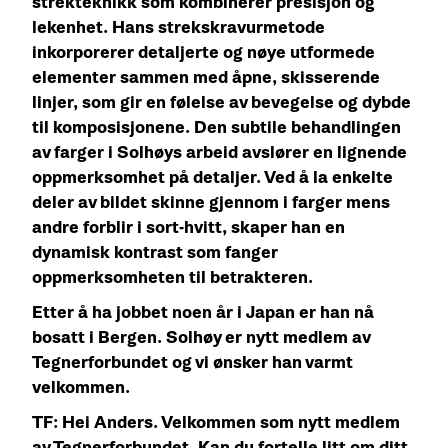
strekteknikk som kombinerer presisjon og
lekenhet. Hans strekskravurmetode
inkorporerer detaljerte og nøye utformede
elementer sammen med åpne, skisserende
linjer, som gir en følelse av bevegelse og dybde
til komposisjonene. Den subtile behandlingen
av farger i Solhøys arbeid avslører en lignende
oppmerksomhet på detaljer. Ved å la enkelte
deler av bildet skinne gjennom i farger mens
andre forblir i sort-hvitt, skaper han en
dynamisk kontrast som fanger
oppmerksomheten til betrakteren.
Etter å ha jobbet noen år i Japan er han nå
bosatt i Bergen. Solhøy er nytt medlem av
Tegnerforbundet og vi ønsker han varmt
velkommen.
TF:
Hei Anders. Velkommen som nytt medlem
av Tegnerforbundet. Kan du fortelle litt om ditt