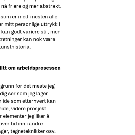
, nå friere og mer abstrakt.
 som er med i nesten alle
r mitt personlige uttrykk i
 kan godt variere stil, men
stretninger kan nok være
kunsthistoria.
 litt om arbeidsprosessen
kgrunn for det meste jeg
ldig ser som jeg lager
en ide som etterhvert kan
eide, videre prosjekt.
r elementer jeg liker å
over tid inn i andre
er, tegneteknikker osv.