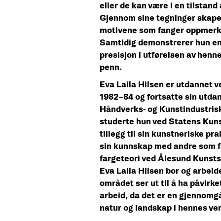
eller de kan være i en tilstand
Gjennom sine tegninger skaper
motivene som fanger oppmerks
Samtidig demonstrerer hun e
presisjon i utførelsen av henne
penn.
Eva Laila Hilsen er utdannet 
1982–84 og fortsatte sin utda
Håndverks- og Kunstindustrisk
studerte hun ved Statens Kuns
tillegg til sin kunstneriske pra
sin kunnskap med andre som fa
fargeteori ved Ålesund Kunsts
Eva Laila Hilsen bor og arbeid
området ser ut til å ha påvirk
arbeid, da det er en gjennomg
natur og landskap i hennes ve