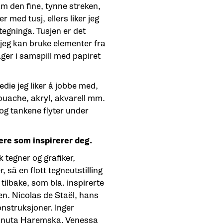
ram den fine, tynne streken,
r med tusj, ellers liker jeg
 tegninga. Tusjen er det
eg kan bruke elementer fra
ager i samspill med papiret
edie jeg liker å jobbe med,
ouache, akryl, akvarell mm.
 og tankene flyter under
re som inspirerer deg.
 tegner og grafiker,
 så en flott tegneutstilling
 tilbake, som bla. inspirerte
ien. Nicolas de Staël, hans
onstruksjoner. Inger
Danuta Haremska, Venessa