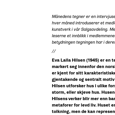
Månedens tegner er en intervjus
hver måned introduserer et med
kunstverk i vår Salgsavdeling. Med
leserne et innblikk i medlemmenes
betydningen tegningen har i dere
//
Eva Laila Hilsen (1945) er en
markert seg innenfor den nor
er kjent for sitt karakteristis
gjentakende og sentralt motiv 
Hilsen utforsker hus i ulike fo
storm, eller skjeve hus. Husen
Hilsens verker blir mer enn bar
metaforer for levd liv. Huset 
tolkning, men de kan represent