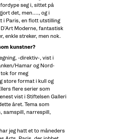
ordype seg i, sittet på
jort det, men...., og i
 Paris, en flott utstilling
D’Art Moderne, fantastisk
r, enkle streker, men nok.
 som kunstner?
egning, -direktiv-, vist i
banken/Hamar og Nord-
g tok for meg
store format i kull og
Ellers flere serier som
enest vist i Stiftelsen Galleri
dette året. Tema som
samspill, narrespill,
 har jeg hatt et to måneders
s Arts, Paris, der jobbet