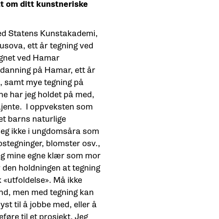
itt om ditt kunstneriske
 ved Statens Kunstakademi,
sova, ett år tegning ved
egnet ved Hamar
tdanning på Hamar, ett år
, samt mye tegning på
ne har jeg holdet på med,
åjente. I oppveksten som
et barns naturlige
t jeg ikke i ungdomsåra som
stegninger, blomster osv.,
jeg mine egne klær som mor
r den holdningen at tegning
k «utfoldelse». Må ikke
ånd, men med tegning kan
yst til å jobbe med, eller å
føre til et prosjekt. Jeg