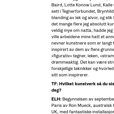
Baird, Lotte Konow Lund, Kalle 
sett i Tegnerforbundet, Brynhil
blanding av lek og alvor, og slik 
det mange flere jeg absolutt k
veldig mye om natta, hadde jeg
ville arbeidene mine hatt et anne
nevner kunstnere som er langt fr
inspirert av dem av flere grunne
«figurativ» tegner, leken, «stram
drømmeaktig. Det kan være streke
forskjellige teknikker og hvorl
sitt som inspirerer.
TF: Hvilket kunstverk så du si
deg?
ELH:
Begynnelsen av september 
Paris av Ron Mueck, australsk k
UK, med fantastiske installasjo