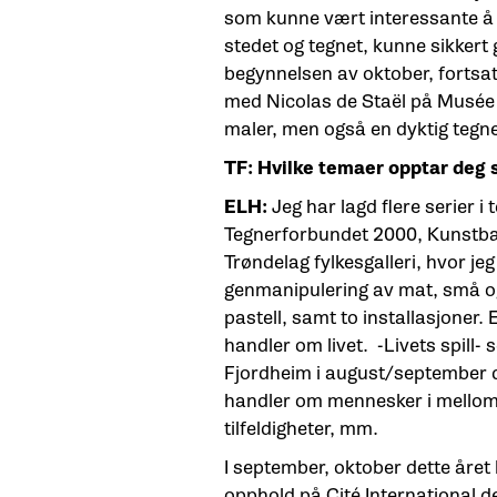
som kunne vært interessante å f
stedet og tegnet, kunne sikkert g
begynnelsen av oktober, fortsatt i
med Nicolas de Staël på Musée 
maler, men også en dyktig tegne
TF: Hvilke temaer opptar deg
ELH:
Jeg har lagd flere serier i t
Tegnerforbundet 2000, Kunst
Trøndelag fylkesgalleri, hvor je
genmanipulering av mat, små og 
pastell, samt to installasjoner. 
handler om livet. -Livets spill- s
Fjordheim i august/september 
handler om mennesker i mellom, 
tilfeldigheter, mm.
I september, oktober dette året
opphold på Cité International de