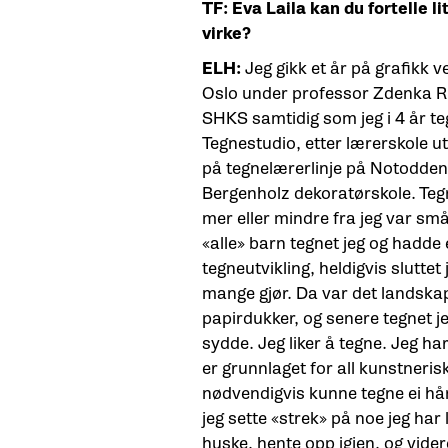
TF: Eva Laila kan du fortelle l
virke?
ELH:
Jeg gikk et år på grafikk
Oslo under professor Zdenka Ru
SHKS samtidig som jeg i 4 år t
Tegnestudio, etter lærerskole u
på tegnelærerlinje på Notodden
Bergenholz dekoratørskole. Teg
mer eller mindre fra jeg var sm
«alle» barn tegnet jeg og hadde 
tegneutvikling, heldigvis slutte
mange gjør. Da var det landskap
papirdukker, og senere tegnet 
sydde. Jeg liker å tegne. Jeg ha
er grunnlaget for all kunstneris
nødvendigvis kunne tegne ei h
jeg sette «strek» på noe jeg har l
huske, hente opp igjen, og videre