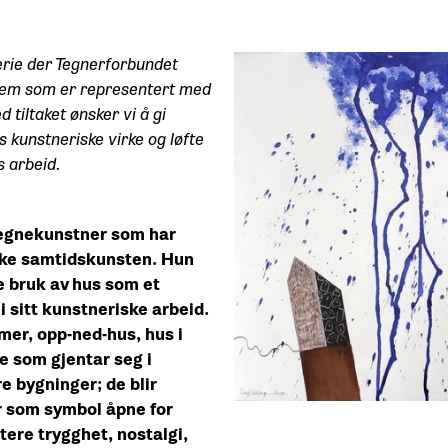
erie der Tegnerforbundet
lem som er representert med
 tiltaket ønsker vi å gi
 kunstneriske virke og løfte
s arbeid.
 tegnekunstner som har
ske samtidskunsten. Hun
ke bruk av hus som et
i sitt kunstneriske arbeid.
rmer, opp-ned-hus, hus i
e som gjentar seg i
e bygninger; de blir
er som symbol åpne for
ere trygghet, nostalgi,