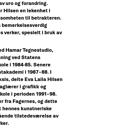
 av uro og forandring.
 Hilsen en lekenhet i
omheten til betrakteren.
n bemerkelsesverdig
s verker, spesielt i bruk av
ved Hamar Tegnestudio,
nning ved Statens
ole i 1984-85. Senere
takademi i 1987–88. I
ksis, delte Eva Laila Hilsen
glærer i grafikk og
kole i perioden 1991–98.
er fra Fagernes, og dette
et hennes kunstneriske
ående tilstedeværelse av
rker.