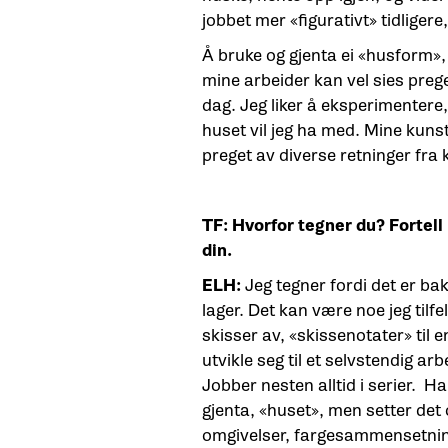
jobbet mer «figurativt» tidligere
Å bruke og gjenta ei «husform»,
mine arbeider kan vel sies prege
dag. Jeg liker å eksperimentere,
huset vil jeg ha med. Mine kun
preget av diverse retninger fra 
TF: Hvorfor tegner du? Fortell
din.
ELH:
Jeg tegner fordi det er ba
lager. Det kan være noe jeg tilfe
skisser av, «skissenotater» til 
utvikle seg til et selvstendig arb
Jobber nesten alltid i serier. Ha
gjenta, «huset», men setter det 
omgivelser, fargesammensetning