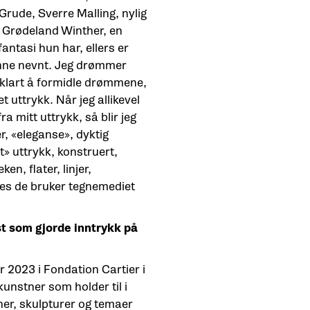
Grude, Sverre Malling, nylig
d Grødeland Winther, en
fantasi hun har, ellers er
unne nevnt. Jeg drømmer
 klart å formidle drømmene,
t uttrykk. Når jeg allikevel
a mitt uttrykk, så blir jeg
r, «eleganse», dyktig
t» uttrykk, konstruert,
n, flater, linjer,
edes de bruker tegnemediet
st som gjorde inntrykk på
2023 i Fondation Cartier i
unstner som holder til i
ner, skulpturer og temaer