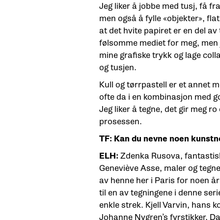
Jeg liker å jobbe med tusj, få f
men også å fylle «objekter», flate
at det hvite papiret er en del av
følsomme mediet for meg, men j
mine grafiske trykk og lage coll
og tusjen.
Kull og tørrpastell er et annet m
ofte da i en kombinasjon med g
Jeg liker å tegne, det gir meg ro
prosessen.
TF: Kan du nevne noen kunstne
ELH:
Zdenka Rusova, fantastisk
Geneviève Asse, maler og tegner,
av henne her i Paris for noen år
til en av tegningene i denne ser
enkle strek. Kjell Varvin, hans k
Johanne Nygren’s fyrstikker, 