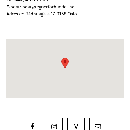
Tlf: (+47) 476 87 355
E-post: post@tegnerforbundet.no
Adresse: Rådhusgata 17, 0158 Oslo
V


