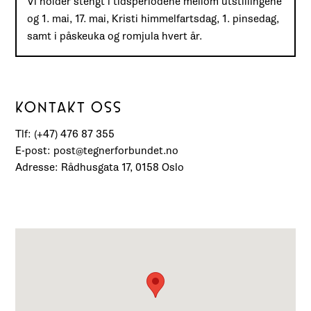
Vi holder stengt i tidsperiodene mellom utstillingene
og 1. mai, 17. mai, Kristi himmelfartsdag, 1. pinsedag,
samt i påskeuka og romjula hvert år.
KONTAKT OSS
Tlf: (+47) 476 87 355
E-post: post@tegnerforbundet.no
Adresse: Rådhusgata 17, 0158 Oslo