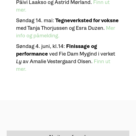
Päivi Laakso og Astrid Mørland.
Finn ut
mer.
Søndag 14. mai:
Tegneverksted for voksne
med Tanja Thorjussen og Esra Duzen.
Mer
info og påmelding.
Søndag 4. juni, kl.14:
Finissage og
performance
ved Fie Dam Mygind i verket
Ly
av Amalie Vestergaard Olsen.
Finn ut
mer.