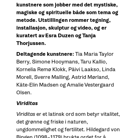
kunstnere som jobber med det mystiske,
magiske og spirituelle både som tema og
metode. Utstillingen rommer tegning,
installasjon, skulptur og video, og er
kuratert av Esra Duzen og Tanja
Thorjussen.
Deltagende kunstnere:
Tia Maria Taylor
Berry, Simone Hooymans, Taru Kallio,
Kornelia Remø Klokk, Päivi Laakso, Linda
Morell, Sverre Malling, Astrid Mørland,
Käte-Elin Madsen og Amalie Vestergaard
Olsen.
Viriditas
Viriditas
er et latinsk ord som betyr vitalitet,
det grønne og friske i naturen,
ungdommelighet og fertilitet. Hildegard von
Bingen (1098–1179) brukte ordet for å