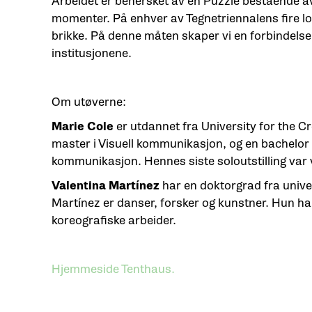
Arbeidet er behersket av en Puzzle bestående a
momenter. På enhver av Tegnetriennalens fire lo
brikke. På denne måten skaper vi en forbindels
institusjonene.
Om utøverne:
Marie Cole
er utdannet fra University for the C
master i Visuell kommunikasjon, og en bachelor i
kommunikasjon. Hennes siste soloutstilling var 
Valentina Martínez
har en doktorgrad fra univer
Martínez er danser, forsker og kunstner. Hun h
koreografiske arbeider.
Hjemmeside Tenthaus.