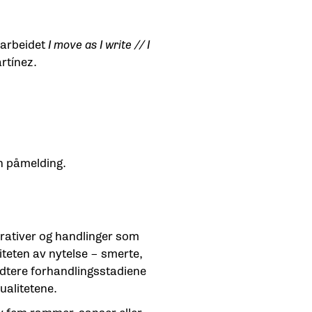
 arbeidet
I move as I write // I
rtínez.
en påmelding.
rativer og handlinger som
iteten av nytelse – smerte,
ndtere forhandlingsstadiene
alitetene.