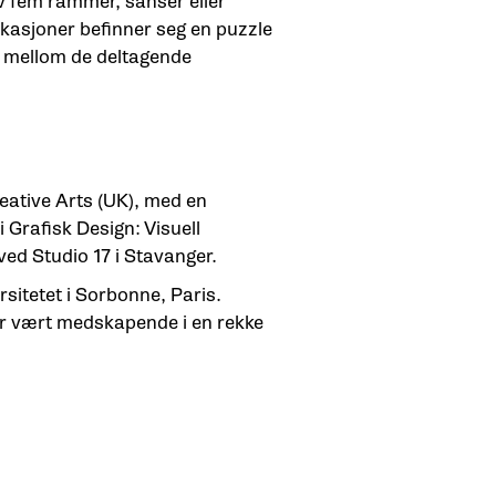
v fem rammer, sanser eller
kasjoner befinner seg en puzzle
e mellom de deltagende
reative Arts (UK), med en
 Grafisk Design: Visuell
ved Studio 17 i Stavanger.
sitetet i Sorbonne, Paris.
ar vært medskapende i en rekke