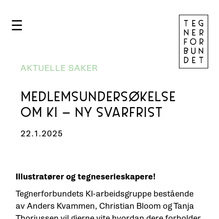
☰
AKTUELLE SAKER
MEDLEMSUNDERSØKELSE
OM KI – NY SVARFRIST
22.1.2025
Illustratører og tegneserieskapere!
Tegnerforbundets KI-arbeidsgruppe bestående
av Anders Kvammen, Christian Bloom og Tanja
Thorjussen vil gjerne vite hvordan dere forholder